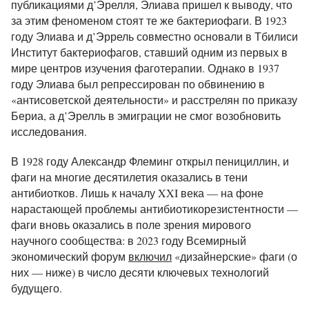
публикациями д’Эрелля, Элиава пришел к выводу, что
за этим феноменом стоят те же бактериофаги. В 1923
году Элиава и д’Эррель совместно основали в Тбилиси
Институт бактериофагов, ставший одним из первых в
мире центров изучения фаготерапии. Однако в 1937
году Элиава был репрессирован по обвинению в
«антисоветской деятельности» и расстрелян по приказу
Бериа, а д’Эрелль в эмиграции не смог возобновить
исследования.
В 1928 году Александр Флеминг открыл пенициллин, и
фаги на многие десятилетия оказались в тени
антибиотков. Лишь к началу XXI века — на фоне
нарастающей проблемы антибиотикорезистентности —
фаги вновь оказались в поле зрения мирового
научного сообщества: в 2023 году Всемирный
экономический форум
включил
«дизайнерские» фаги (о
них — ниже) в число десяти ключевых технологий
будущего.