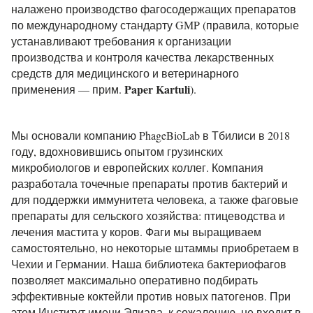
налажено производство фагосодержащих препаратов
по международному стандарту GMP (правила, которые
устанавливают требования к организации
производства и контроля качества лекарственных
средств для медицинского и ветеринарного
Paper Kartuli
применения — прим.
).
Мы основали компанию PhageBioLab в Тбилиси в 2018
году, вдохновившись опытом грузинских
микробиологов и европейских коллег. Компания
разработала точечные препараты против бактерий и
для поддержки иммунитета человека, а также фаговые
препараты для сельского хозяйства: птицеводства и
лечения мастита у коров. Фаги мы выращиваем
самостоятельно, но некоторые штаммы приобретаем в
Чехии и Германии. Наша библиотека бактериофагов
позволяет максимально оперативно подбирать
эффективные коктейли против новых патогенов. При
этом Институт имени Элиава, к сожалению, не входит в