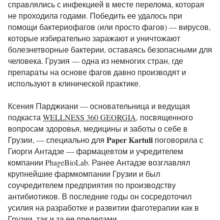
справлялись с инфекцией в месте перелома, которая
не проходила годами. Победить ее удалось при
помощи бактериофагов (или просто фагов) — вирусов,
которые избирательно заражают и уничтожают
болезнетворные бактерии, оставаясь безопасными для
человека. Грузия — одна из немногих стран, где
препараты на основе фагов давно производят и
используют в клинической практике.
Ксения Парджиани — основательница и ведущая
подкаста
WELLNESS 360 GEORGIA
, посвященного
вопросам здоровья, медицины и заботы о себе в
Paper Kartuli
Грузии, — специально для
поговорила с
Гиорги Антадзе — фармацевтом и учредителем
компании PhageBioLab. Ранее Антадзе возглавлял
крупнейшие фармкомпании Грузии и был
соучредителем предприятия по производству
антибиотиков. В последние годы он сосредоточил
усилия на разработке и развитии фаготерапии как в
Грузии, так и за ее пределами.