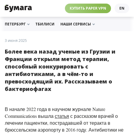
ЧЕБУРНЕТ
PAPER VPN
⛔️ ГАЙД ПРО ЧЕБУРНЕТ
РАССЫЛКИ
ПОДДЕРЖАТЬ «БУМАГУ»
МЫ В ИНСТАГРАМЕ
КУПИТЬ PAPER VPN
EN
ГИДЫ
СОТРУДНИЧЕСТВО
МЫ В ТЕЛЕГРАМЕ
РАССЫЛКИ
ПОДДЕРЖАТЬ «БУМАГУ»
МЫ В ИНСТАГРАМЕ
ПЕТЕРБУРГ
ТБИЛИСИ
НАШИ СЕРВИСЫ
3 июня 2025
Более века назад ученые из Грузии и
Франции открыли метод терапии,
способный конкурировать с
антибиотиками, а в чём-то и
превосходящий их. Рассказываем о
бактериофагах
В начале 2022 года в научном журнале Nature
Communications вышла
статья
с рассказом врачей о
лечении пациентки, пострадавшей от теракта в
брюссельском аэропорту в 2016 году. Антибиотики не