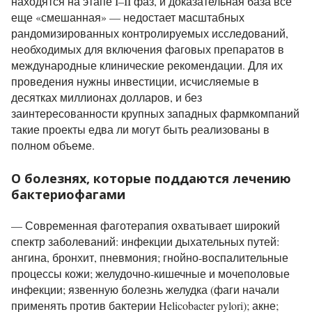
находятся на этапе I–II фаз, и доказательная база всё
еще «смешанная» — недостает масштабных
рандомизированных контролируемых исследований,
необходимых для включения фаговых препаратов в
международные клинические рекомендации. Для их
проведения нужны инвестиции, исчисляемые в
десятках миллионах долларов, и без
заинтересованности крупных западных фармкомпаний
такие проекты едва ли могут быть реализованы в
полном объеме.
О болезнях, которые поддаются лечению
бактериофагами
— Современная фаготерапия охватывает широкий
спектр заболеваний: инфекции дыхательных путей:
ангина, бронхит, пневмония; гнойно-воспалительные
процессы кожи; желудочно-кишечные и мочеполовые
инфекции; язвенную болезнь желудка (фаги начали
применять против бактерии Helicobacter pylori); акне;