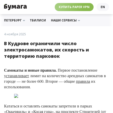
ЧЕБУРНЕТ
PAPER VPN
⛔️ ГАЙД ПРО ЧЕБУРНЕТ
РАССЫЛКИ
ПОДДЕРЖАТЬ «БУМАГУ»
МЫ В ИНСТАГРАМЕ
КУПИТЬ PAPER VPN
EN
ГИДЫ
СОТРУДНИЧЕСТВО
МЫ В ТЕЛЕГРАМЕ
РАССЫЛКИ
ПОДДЕРЖАТЬ «БУМАГУ»
МЫ В ИНСТАГРАМЕ
ПЕТЕРБУРГ
ТБИЛИСИ
НАШИ СЕРВИСЫ
4 ноября 2025
В Кудрове ограничили число
электросамокатов, их скорость и
территорию парковок
Самокаты и новые правила.
Первое постановление
устанавливает
лимит на количество арендных самокатов в
городе — не более 600. Второе — общие
правила
их
использования.
Кататься и оставлять самокаты запретили в парках
«Оккервиль» и «Косая гора», на проспекте Строителей (от