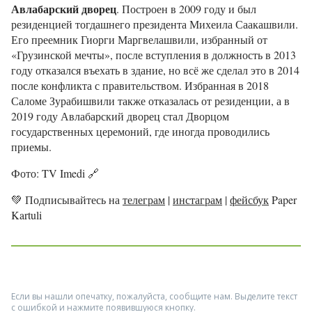
Авлабарский дворец
. Построен в 2009 году и был
резиденцией тогдашнего президента Михеила Саакашвили.
Его преемник Гиорги Маргвелашвили, избранный от
«Грузинской мечты», после вступления в должность в 2013
году отказался въехать в здание, но всё же сделал это в 2014
после конфликта с правительством. Избранная в 2018
Саломе Зурабишвили также отказалась от резиденции, а в
2019 году Авлабарский дворец стал Дворцом
государственных церемоний, где иногда проводились
приемы.
Фото: TV Imedi 🔗
💚
Подписывайтесь на
телеграм
|
инстаграм
|
фейсбук
Paper
Kartuli
Если вы нашли опечатку, пожалуйста, сообщите нам. Выделите текст
с ошибкой и нажмите появившуюся кнопку.