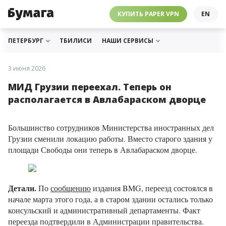
ЧЕБУРНЕТ
PAPER VPN
⛔️ ГАЙД ПРО ЧЕБУРНЕТ
РАССЫЛКИ
ПОДДЕРЖАТЬ «БУМАГУ»
МЫ В ИНСТАГРАМЕ
КУПИТЬ PAPER VPN
EN
ГИДЫ
СОТРУДНИЧЕСТВО
МЫ В ТЕЛЕГРАМЕ
РАССЫЛКИ
ПОДДЕРЖАТЬ «БУМАГУ»
МЫ В ИНСТАГРАМЕ
ПЕТЕРБУРГ
ТБИЛИСИ
НАШИ СЕРВИСЫ
3 июня 2026
МИД Грузии переехал. Теперь он
располагается в Авлабараском дворце
Большинство сотрудников Министерства иностранных дел
Грузии сменили локацию работы. Вместо старого здания у
площади Свободы они теперь в Авлабараском дворце.
Детали.
По
сообщению
издания BMG, переезд состоялся в
начале марта этого года, а в старом здании остались только
консульский и административный департаменты. Факт
переезда подтвердили в Администрации правительства.