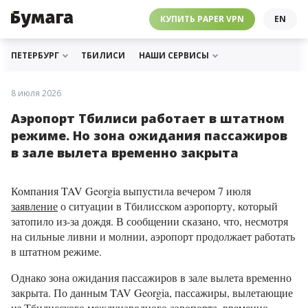
ЧЕБУРНЕТ
PAPER VPN
⛔️ ГАЙД ПРО ЧЕБУРНЕТ
РАССЫЛКИ
ПОДДЕРЖАТЬ «БУМАГУ»
МЫ В ИНСТАГРАМЕ
КУПИТЬ PAPER VPN
EN
ГИДЫ
СОТРУДНИЧЕСТВО
МЫ В ТЕЛЕГРАМЕ
РАССЫЛКИ
ПОДДЕРЖАТЬ «БУМАГУ»
МЫ В ИНСТАГРАМЕ
ПЕТЕРБУРГ
ТБИЛИСИ
НАШИ СЕРВИСЫ
8 июля 2026
Аэропорт Тбилиси работает в штатном
режиме. Но зона ожидания пассажиров
в зале вылета временно закрыта
Компания TAV Georgia выпустила вечером 7 июля
заявление
о ситуации в Тбилисском аэропорту, который
затопило из-за дождя. В сообщении сказано, что, несмотря
на сильные ливни и молнии, аэропорт продолжает работать
в штатном режиме.
Однако зона ожидания пассажиров в зале вылета временно
закрыта. По данным TAV Georgia, пассажиры, вылетающие
из Тбилисского международного аэропорта, временно