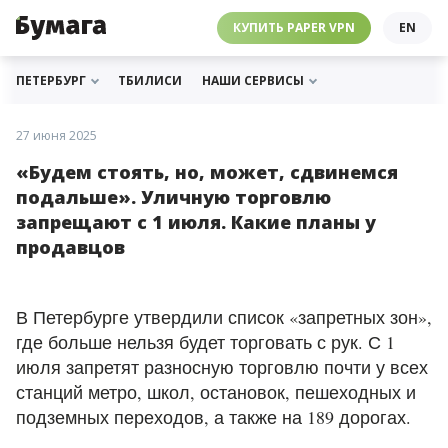
ЧЕБУРНЕТ
PAPER VPN
⛔️ ГАЙД ПРО ЧЕБУРНЕТ
РАССЫЛКИ
ПОДДЕРЖАТЬ «БУМАГУ»
МЫ В ИНСТАГРАМЕ
КУПИТЬ PAPER VPN
EN
ГИДЫ
СОТРУДНИЧЕСТВО
МЫ В ТЕЛЕГРАМЕ
РАССЫЛКИ
ПОДДЕРЖАТЬ «БУМАГУ»
МЫ В ИНСТАГРАМЕ
ПЕТЕРБУРГ
ТБИЛИСИ
НАШИ СЕРВИСЫ
27 июня 2025
«Будем стоять, но, может, сдвинемся
подальше». Уличную торговлю
запрещают с 1 июля. Какие планы у
продавцов
В Петербурге утвердили список «запретных зон»,
где больше нельзя будет торговать с рук. С 1
июля запретят разносную торговлю почти у всех
станций метро, школ, остановок, пешеходных и
подземных переходов, а также на 189 дорогах.