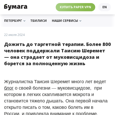
ЧЕБУРНЕТ
PAPER VPN
⛔️ ГАЙД ПРО ЧЕБУРНЕТ
РАССЫЛКИ
ПОДДЕРЖАТЬ «БУМАГУ»
МЫ В ИНСТАГРАМЕ
КУПИТЬ PAPER VPN
EN
ГИДЫ
СОТРУДНИЧЕСТВО
МЫ В ТЕЛЕГРАМЕ
РАССЫЛКИ
ПОДДЕРЖАТЬ «БУМАГУ»
МЫ В ИНСТАГРАМЕ
ПЕТЕРБУРГ
ТБИЛИСИ
НАШИ СЕРВИСЫ
22 июля 2024
Дожить до таргетной терапии. Более 800
человек поддержали Таисию Шеремет
— она страдает от муковисцидоза и
борется за полноценную жизнь
Журналистка Таисия Шеремет много лет ведет
блог
о своей болезни — муковисцидозе, при
котором в легких скапливается мокрота и
становится тяжело дышать. Она первой начала
открыто писать о том, каково болеть им в
России, и привлекла внимание к проблеме.