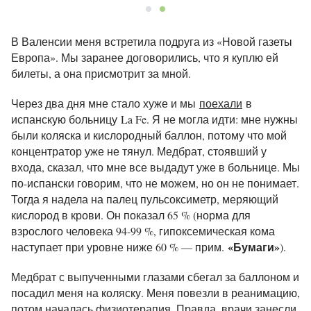
В Валенсии меня встретила подруга из «Новой газеты
Европа». Мы заранее договорились, что я куплю ей
билеты, а она присмотрит за мной.
Через два дня мне стало хуже и мы
поехали
в
испанскую больницу La Fe. Я не могла идти: мне нужны
были коляска и кислородный баллон, потому что мой
концентратор уже не тянул. Медбрат, стоявший у
входа, сказал, что мне все выдадут уже в больнице. Мы
по-испански говорим, что не можем, но он не понимает.
Тогда я надела на палец пульсоксиметр, меряющий
кислород в крови. Он показал 65 % (норма для
взрослого человека 94-99 %, гипоксемическая кома
«Бумаги»
наступает при уровне ниже 60 % — прим.
).
Медбрат с выпученными глазами сбегал за баллоном и
посадил меня на коляску. Меня повезли в реанимацию,
потом началась физиотерапия. Правда, врачи занесли