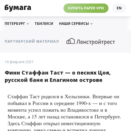
ЧЕБУРНЕТ
PAPER VPN
⛔️ ГАЙД ПРО ЧЕБУРНЕТ
РАССЫЛКИ
ПОДДЕРЖАТЬ «БУМАГУ»
МЫ В ИНСТАГРАМЕ
КУПИТЬ PAPER VPN
EN
ГИДЫ
СОТРУДНИЧЕСТВО
МЫ В ТЕЛЕГРАМЕ
РАССЫЛКИ
ПОДДЕРЖАТЬ «БУМАГУ»
МЫ В ИНСТАГРАМЕ
ПЕТЕРБУРГ
ТБИЛИСИ
НАШИ СЕРВИСЫ
ПАРТНЕРСКИЙ МАТЕРИАЛ
16 февраля 2021
Финн Стаффан Таст — о песнях Цоя,
русской бане и Елагином острове
Стаффан Таст родился в Хельсинки. Впервые он
побывал в России в середине 1990-х — и с того
момента успел пожить во Владивостоке и в
Москве, а 15 лет назад остановился в Петербурге.
Здесь Стаффан открыл инвестиционную
компанию, завел семью и встретил лучших