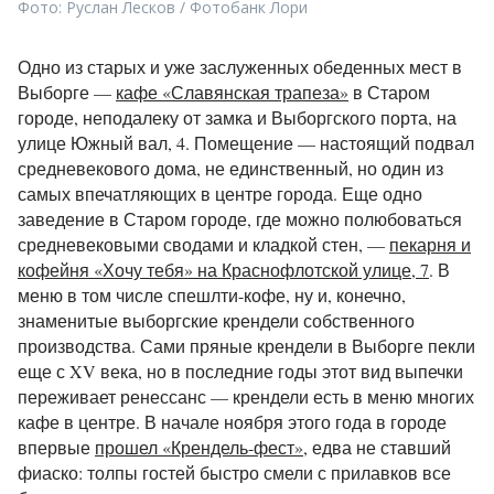
Фото: Руслан Лесков / Фотобанк Лори
Одно из старых и уже заслуженных обеденных мест в
Выборге —
кафе «Славянская трапеза»
в Старом
городе, неподалеку от замка и Выборгского порта, на
улице Южный вал, 4. Помещение — настоящий подвал
средневекового дома, не единственный, но один из
самых впечатляющих в центре города. Еще одно
заведение в Старом городе, где можно полюбоваться
средневековыми сводами и кладкой стен, —
пекарня и
кофейня «Хочу тебя» на Краснофлотской улице, 7
. В
меню в том числе спешлти-кофе, ну и, конечно,
знаменитые выборгские крендели собственного
производства. Сами пряные крендели в Выборге пекли
еще с XV века, но в последние годы этот вид выпечки
переживает ренессанс — крендели есть в меню многих
кафе в центре. В начале ноября этого года в городе
впервые
прошел «Крендель-фест»,
едва не ставший
фиаско: толпы гостей быстро смели с прилавков все