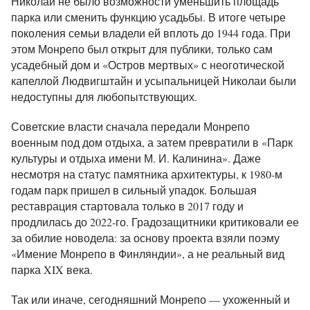
Николаи не было возможности уменьшить площадь
парка или сменить функцию усадьбы. В итоге четыре
поколения семьи владели ей вплоть до 1944 года. При
этом Монрепо был открыт для публики, только сам
усадебный дом и «Остров мертвых» с неоготической
капеллой Людвигштайн и усыпальницей Николаи были
недоступны для любопытствующих.
Советские власти сначала передали Монрепо
военным под дом отдыха, а затем превратили в «Парк
культуры и отдыха имени М. И. Калинина». Даже
несмотря на статус памятника архитектуры, к 1980-м
годам парк пришел в сильный упадок. Большая
реставрация стартовала только в 2017 году и
продлилась до 2022-го. Градозащитники критиковали ее
за обилие новодела: за основу проекта взяли поэму
«Имение Монрепо в Финляндии», а не реальный вид
парка XIX века.
Так или иначе, сегодняшний Монрепо — ухоженный и