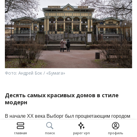
Фото: Андрей Бок / «Бумага»
Десять самых красивых домов в стиле
модерн
В начале ХХ века Выборг был процветающим городом
с мощной промышленностью — прежде всего
пищевой, лесной и судостроительной. Состоятельные
главная
поиск
paper vpn
профиль
предприниматели и богатые фирмы заказывали