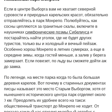
Если в центре Выборга вам не хватает северной
суровости и природных карельских красот, обязательно
отправляйтесь в парк Монрепо. Полюбуйтесь, как
сосны цепляются за гранитные скалы, включите в
наушниках
симфонические поэмы Сибелиуса
и
постарайтесь найти уголок, где не будет других
туристов, только вы и холодный и вечный пейзаж.
Особенно хорош Монрепо в летних сумерках, а еще в
середине зимы, когда гостей меньше, а залив у берега
замерзает. Если повезет, по льду вы сможете дойти аж
до замка.
По легенде, на месте парка когда-то была большая
деревня карелов. Вот почему в старинных документах
писцы называют это место Старым Выборгом, хотя от
нынешнего исторического центра парк отделяет около
3 км. Преодолеть их удобнее всего на такси:
общественный транспорт до Монрепо не ходит. От
вокзала каждый час отходит музейный автобус с