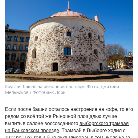
Круглая башня на рыночной площади. Фото: Дмитрий
Мельников / Фотобанк Лори
Если после башни осталось настроение на кофе, то его
рядом со всё той же Рыночной площадью лучше
выпить в салоне воссозданного
выборгского трамвая
на Банковском проезде
. Трамвай в Выборге ходил с
1912 по 1957 год и был ликвидирован в том числе из-за