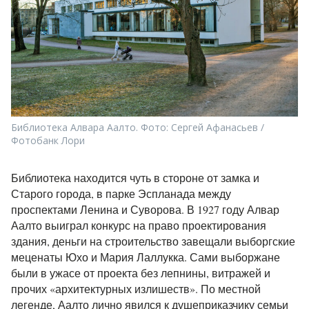
Библиотека Алвара Аалто. Фото: Сергей Афанасьев /
Фотобанк Лори
Библиотека находится чуть в стороне от замка и
Старого города, в парке Эспланада между
проспектами Ленина и Суворова. В 1927 году Алвар
Аалто выиграл конкурс на право проектирования
здания, деньги на строительство завещали выборгские
меценаты Юхо и Мария Лаллукка. Сами выборжане
были в ужасе от проекта без лепнины, витражей и
прочих «архитектурных излишеств». По местной
легенде, Аалто лично явился к душеприказчику семьи