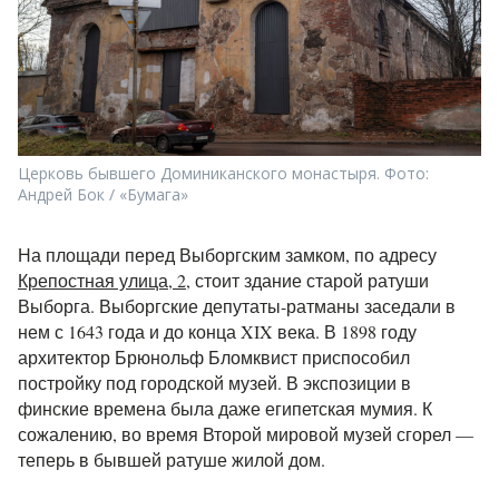
Церковь бывшего Доминиканского монастыря. Фото:
Андрей Бок / «Бумага»
На площади перед Выборгским замком, по адресу
Крепостная улица, 2
, стоит здание старой ратуши
Выборга. Выборгские депутаты-ратманы заседали в
нем с 1643 года и до конца XIX века. В 1898 году
архитектор Брюнольф Бломквист приспособил
постройку под городской музей. В экспозиции в
финские времена была даже египетская мумия. К
сожалению, во время Второй мировой музей сгорел —
теперь в бывшей ратуше жилой дом.