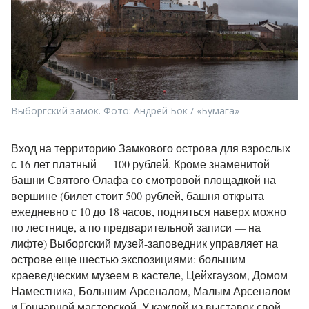
Выборгский замок. Фото: Андрей Бок / «Бумага»
Вход на территорию Замкового острова для взрослых
с 16 лет платный — 100 рублей. Кроме знаменитой
башни Святого Олафа со смотровой площадкой на
вершине (билет стоит 500 рублей, башня открыта
ежедневно с 10 до 18 часов, подняться наверх можно
по лестнице, а по предварительной записи — на
лифте) Выборгский музей-заповедник управляет на
острове еще шестью экспозициями: большим
краеведческим музеем в кастеле, Цейхгаузом, Домом
Наместника, Большим Арсеналом, Малым Арсеналом
и Гончарной мастерской. У каждой из выставок
свой