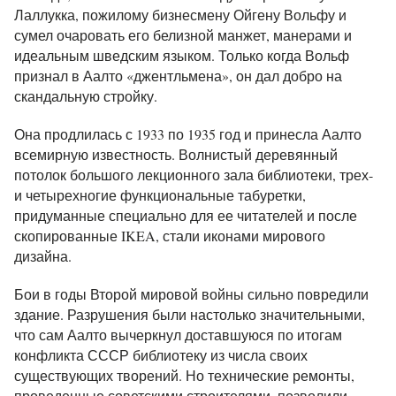
Лаллукка, пожилому бизнесмену Ойгену Вольфу и
сумел очаровать его белизной манжет, манерами и
идеальным шведским языком. Только когда Вольф
признал в Аалто «джентльмена», он дал добро на
скандальную стройку.
Она продлилась с 1933 по 1935 год и принесла Аалто
всемирную известность. Волнистый деревянный
потолок большого лекционного зала библиотеки, трех-
и четырехногие функциональные табуретки,
придуманные специально для ее читателей и после
скопированные IKEA, стали иконами мирового
дизайна.
Бои в годы Второй мировой войны сильно повредили
здание. Разрушения были настолько значительными,
что сам Аалто вычеркнул доставшуюся по итогам
конфликта СССР библиотеку из числа своих
существующих творений. Но технические ремонты,
проведенные советскими строителями, позволили