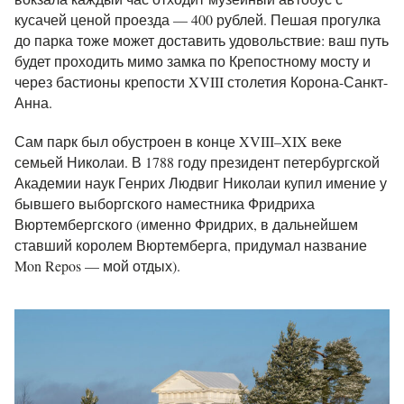
кусачей ценой проезда — 400 рублей. Пешая прогулка
до парка тоже может доставить удовольствие: ваш путь
будет проходить мимо замка по Крепостному мосту и
через бастионы крепости XVIII столетия Корона-Санкт-
Анна.
Сам парк был обустроен в конце XVIII–XIX веке
семьей Николаи. В 1788 году президент петербургской
Академии наук Генрих Людвиг Николаи купил имение у
бывшего выборгского наместника Фридриха
Вюртембергского (именно Фридрих, в дальнейшем
ставший королем Вюртемберга, придумал название
Mon Repos — мой отдых).