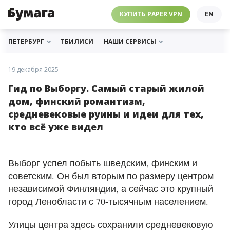
ЧЕБУРНЕТ
PAPER VPN
⛔️ ГАЙД ПРО ЧЕБУРНЕТ
РАССЫЛКИ
ПОДДЕРЖАТЬ «БУМАГУ»
МЫ В ИНСТАГРАМЕ
КУПИТЬ PAPER VPN
EN
ГИДЫ
СОТРУДНИЧЕСТВО
МЫ В ТЕЛЕГРАМЕ
РАССЫЛКИ
ПОДДЕРЖАТЬ «БУМАГУ»
МЫ В ИНСТАГРАМЕ
ПЕТЕРБУРГ
ТБИЛИСИ
НАШИ СЕРВИСЫ
19 декабря 2025
Гид по Выборгу. Самый старый жилой
дом, финский романтизм,
средневековые руины и идеи для тех,
кто всё уже видел
Выборг успел побыть шведским, финским и
советским. Он был вторым по размеру центром
независимой Финляндии, а сейчас это крупный
город Ленобласти с 70-тысячным населением.
Улицы центра здесь сохранили средневековую