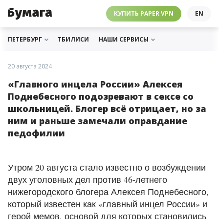
ЧЕБУРНЕТ
PAPER VPN
⛔️ ГАЙД ПРО ЧЕБУРНЕТ
РАССЫЛКИ
ПОДДЕРЖАТЬ «БУМАГУ»
МЫ В ИНСТАГРАМЕ
КУПИТЬ PAPER VPN
EN
ГИДЫ
СОТРУДНИЧЕСТВО
МЫ В ТЕЛЕГРАМЕ
РАССЫЛКИ
ПОДДЕРЖАТЬ «БУМАГУ»
МЫ В ИНСТАГРАМЕ
ПЕТЕРБУРГ
ТБИЛИСИ
НАШИ СЕРВИСЫ
20 августа 2024
«Главного инцела России» Алексея
Поднебесного подозревают в сексе со
школьницей. Блогер всё отрицает, но за
ним и раньше замечали оправдание
педофилии
Утром 20 августа стало известно о возбуждении
двух уголовных дел против 46-летнего
нижегородского блогера Алексея Поднебесного,
который известен как «главный инцел России» и
герой мемов, основой для которых становились