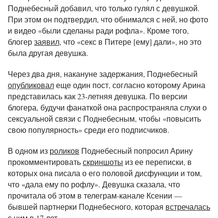
Поднебесный добавил, что только гулял с девушкой.
При этом он подтвердил, что обнимался с ней, но фото
и видео «были сделаны ради рофла». Кроме того,
блогер
заявил
, что «секс в Питере [ему] дали», но это
была другая девушка.
Через два дня, накануне задержания, Поднебесный
опубликовал
еще один пост, согласно которому Арина
представилась как 23-летняя девушка. По версии
блогера, будучи фанаткой она распространяла слухи о
сексуальной связи с Поднебесным, чтобы «повысить
свою популярность» среди его подписчиков.
В одном из
роликов
Поднебесный попросил Арину
прокомментировать
скриншоты
из ее переписки, в
которых она писала о его половой дисфункции и том,
что «дала ему по рофлу». Девушка сказала, что
прочитала об этом в телеграм-канале Ксении —
бывшей партнерки Поднебесного, которая
встречалась
с ним в 17 лет.