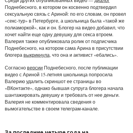
Среди других опубликованных видео —
диалог
Поднебесного, в котором он косвенно подтвердил
сексуальную связь с Ариной: по его словам, он провел
«секс-тур» в Петербурге, а школьница была «такой же
полиаморкой», как и он. Блогер на видео добавил, что
хочет найти еще одну девушку для секса втроем.
Валерия также опубликовала ролик от подписчика
Поднебесного, на котором сама Арина в присутствии
блогера
выкрикнула
, что она и активист «ебались».
Согласно
версии
Поднебесного, после публикации
видео с Ариной 15-летняя школьница попросила
Валерию удалить скриншот ее страницы во
«ВКонтакте», однако бывшая супруга блогера начала
шантажировать девушку и требовать от нее деньги.
Валерия не комментировала сведения о
вымогательстве в своем телеграм-канале.
За последние четыре года на