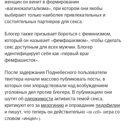
женщин он винит в формировании
«вагинокапитализма», при котором они якобы
выбирают только наиболее привлекательных и
состоятельных партнеров для секса.
Блогер также призывает бороться с феминизмом,
который он называет «фемфашизмом», чтобы сделать
секс доступным для всех мужчин. Блогер
идентифицирует себя как «первый враг
фемфашисток».
После задержания Поднебесного пользователи
твиттера начали массово публиковать посты, в
которых они злорадствовали над возбуждением
уголовных дел против блогера. В публикациях они
шутят об
одержимости
активиста темой секса,
критикуют его за
мизогинию
и оправдание
педофилии
и пишут, что теперь он действительно «in cell» (игра со
словом «инцел»).