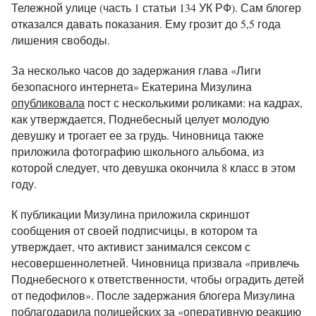
Тележной улице (часть 1 статьи 134 УК РФ). Сам блогер
отказался давать показания. Ему грозит до 5,5 года
лишения свободы.
За несколько часов до задержания глава «Лиги
безопасного интернета» Екатерина Мизулина
опубликовала
пост с несколькими роликами: на кадрах,
как утверждается, Поднебесный целует молодую
девушку и трогает ее за грудь. Чиновница также
приложила фотографию школьного альбома, из
которой следует, что девушка окончила 8 класс в этом
году.
К публикации Мизулина приложила скриншот
сообщения от своей подписчицы, в котором та
утверждает, что активист занимался сексом с
несовершеннолетней. Чиновница призвала «привлечь
Поднебесного к ответственности, чтобы оградить детей
от педофилов». После задержания блогера Мизулина
поблагодарила
полицейских за «оперативную реакцию