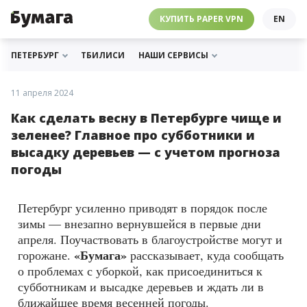
ЧЕБУРНЕТ
PAPER VPN
⛔️ ГАЙД ПРО ЧЕБУРНЕТ
РАССЫЛКИ
ПОДДЕРЖАТЬ «БУМАГУ»
МЫ В ИНСТАГРАМЕ
КУПИТЬ PAPER VPN
EN
ГИДЫ
СОТРУДНИЧЕСТВО
МЫ В ТЕЛЕГРАМЕ
РАССЫЛКИ
ПОДДЕРЖАТЬ «БУМАГУ»
МЫ В ИНСТАГРАМЕ
ПЕТЕРБУРГ
ТБИЛИСИ
НАШИ СЕРВИСЫ
11 апреля 2024
Как сделать весну в Петербурге чище и
зеленее? Главное про субботники и
высадку деревьев — с учетом прогноза
погоды
Петербург усиленно приводят в порядок после
зимы — внезапно вернувшейся в первые дни
апреля. Поучаствовать в благоустройстве могут и
«Бумага»
горожане.
рассказывает, куда сообщать
о проблемах с уборкой, как присоединиться к
субботникам и высадке деревьев и ждать ли в
ближайшее время весенней погоды.