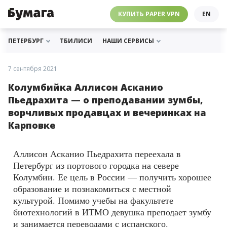
ЧЕБУРНЕТ
PAPER VPN
⛔️ ГАЙД ПРО ЧЕБУРНЕТ
РАССЫЛКИ
ПОДДЕРЖАТЬ «БУМАГУ»
МЫ В ИНСТАГРАМЕ
КУПИТЬ PAPER VPN
EN
ГИДЫ
СОТРУДНИЧЕСТВО
МЫ В ТЕЛЕГРАМЕ
РАССЫЛКИ
ПОДДЕРЖАТЬ «БУМАГУ»
МЫ В ИНСТАГРАМЕ
ПЕТЕРБУРГ
ТБИЛИСИ
НАШИ СЕРВИСЫ
7 сентября 2021
Колумбийка Аллисон Асканио
Пьедрахита — о преподавании зумбы,
ворчливых продавцах и вечеринках на
Карповке
Аллисон Асканио Пьедрахита переехала в
Петербург из портового городка на севере
Колумбии. Ее цель в России — получить хорошее
образование и познакомиться с местной
культурой. Помимо учебы на факультете
биотехнологий в ИТМО девушка преподает зумбу
и занимается переводами с испанского.