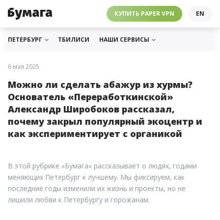
ЧЕБУРНЕТ
PAPER VPN
⛔️ ГАЙД ПРО ЧЕБУРНЕТ
РАССЫЛКИ
ПОДДЕРЖАТЬ «БУМАГУ»
МЫ В ИНСТАГРАМЕ
КУПИТЬ PAPER VPN
EN
ГИДЫ
СОТРУДНИЧЕСТВО
МЫ В ТЕЛЕГРАМЕ
РАССЫЛКИ
ПОДДЕРЖАТЬ «БУМАГУ»
МЫ В ИНСТАГРАМЕ
ПЕТЕРБУРГ
ТБИЛИСИ
НАШИ СЕРВИСЫ
6 мая 2025
Можно ли сделать абажур из хурмы?
Основатель «Переработкинской»
Александр Широбоков рассказал,
почему закрыл популярный экоцентр и
как экспериментирует с органикой
В этой рубрике «Бумага» рассказывает о людях, годами
меняющих Петербург к лучшему. Мы фиксируем, как
последние годы изменили их жизнь и проекты, но не
лишили любви к Петербургу и горожанам.