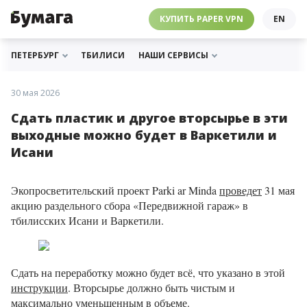
ЧЕБУРНЕТ
PAPER VPN
⛔️ ГАЙД ПРО ЧЕБУРНЕТ
РАССЫЛКИ
ПОДДЕРЖАТЬ «БУМАГУ»
МЫ В ИНСТАГРАМЕ
КУПИТЬ PAPER VPN
EN
ГИДЫ
СОТРУДНИЧЕСТВО
МЫ В ТЕЛЕГРАМЕ
РАССЫЛКИ
ПОДДЕРЖАТЬ «БУМАГУ»
МЫ В ИНСТАГРАМЕ
ПЕТЕРБУРГ
ТБИЛИСИ
НАШИ СЕРВИСЫ
30 мая 2026
Сдать пластик и другое вторсырье в эти
выходные можно будет в Варкетили и
Исани
Экопросветительский проект Parki ar Minda
проведет
31 мая
акцию раздельного сбора «Передвижной гараж» в
тбилисских Исани и Варкетили.
Сдать на переработку можно будет всё, что указано в этой
инструкции
. Вторсырье должно быть чистым и
максимально уменьшенным в объеме.