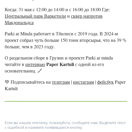
Когда: 31 мая c 12:00 до 14:00 и с 16:00 до 18:00 Где:
Центральный парк Варкетили
и
сквер напротив
Макдональдса
Parki ar Minda работает в Тбилиси с 2019 года. В 2024-м
проект собрал чуть больше 150 тонн вторсырья, что на 39 %
больше, чем в 2023 году.
О раздельном сборе в Грузии и проекте Parki ar minda
Paper Kartuli
читайте в
интервью
с одной из его
основательниц. 🔗
💚
Подписывайтесь на
телеграм
|
инстаграм
|
фейсбук
Paper
Kartuli
Если вы нашли опечатку, пожалуйста, сообщите нам. Выделите текст
с ошибкой и нажмите появившуюся кнопку.