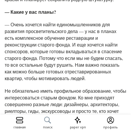
— Какие у вас планы?
— Очень хочется найти единомышленников для
развития просветительского дела — у нас в планах
есть комплексное обучение реставрации и
реконструкции старого фонда. И еще хочется найти
спонсоров, которые готовы вкладываться в спасение
старого фонда. Потому что если мы не будем спасать,
то все остальные будут рушить. Нам важно показать
как можно больше готовых отреставрированных
квартир, чтобы мотивировать людей.
Не обязательно иметь профильное образование, чтобы
интересоваться старым фондом. Ко мне приходят
совершенно разные люди: дизайнеры, архитекторы,
риелторы, гиды, экскурсоводы и просто те, кто хочет
развиваться в этой теме. Она так или иначе касается
нас всех: просто кого-то практически, а кого-то — на
главная
поиск
paper vpn
профиль