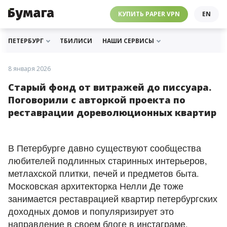
ЧЕБУРНЕТ
PAPER VPN
⛔️ ГАЙД ПРО ЧЕБУРНЕТ
РАССЫЛКИ
ПОДДЕРЖАТЬ «БУМАГУ»
МЫ В ИНСТАГРАМЕ
КУПИТЬ PAPER VPN
EN
ГИДЫ
СОТРУДНИЧЕСТВО
МЫ В ТЕЛЕГРАМЕ
РАССЫЛКИ
ПОДДЕРЖАТЬ «БУМАГУ»
МЫ В ИНСТАГРАМЕ
ПЕТЕРБУРГ
ТБИЛИСИ
НАШИ СЕРВИСЫ
8 января 2026
Старый фонд от витражей до писсуара.
Поговорили с авторкой проекта по
реставрации дореволюционных квартир
В Петербурге давно существуют сообщества
любителей подлинных старинных интерьеров,
метлахской плитки, печей и предметов быта.
Московская архитекторка Нелли Де тоже
занимается реставрацией квартир петербургских
доходных домов и популяризирует это
направление в своем
блоге
в инстаграме.