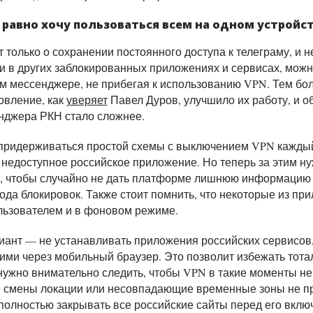
е равно хочу пользоваться всем на одном устройс
т только о сохранении постоянного доступа к телеграму, и н
и в других заблокированных приложениях и сервисах, можн
м мессенджере, не прибегая к использованию VPN. Тем бол
овление, как
уверяет
Павел Дуров, улучшило их работу, и 
нджера РКН стало сложнее.
придерживаться простой схемы с выключением VPN каждый 
 недоступное российское приложение. Но теперь за этим н
, чтобы случайно не дать платформе лишнюю информацию 
ода блокировок. Также стоит помнить, что некоторые из пр
ользователем и в фоновом режиме.
иант — не устанавливать приложения российских сервисов,
ими через мобильный браузер. Это позволит избежать тота
нужно внимательно следить, чтобы VPN в такие моменты не
е смены локации или несовпадающие временные зоны не п
 полностью закрывать все российские сайты перед его вклю