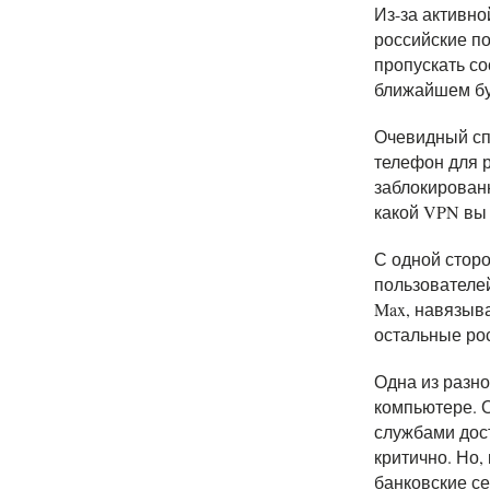
Из-за активн
российские п
пропускать со
ближайшем буд
Очевидный спо
телефон для 
заблокированн
какой VPN вы 
С одной сторо
пользователей
Max, навязыв
остальные ро
Одна из разно
компьютере. О
службами дост
критично. Но,
банковские се