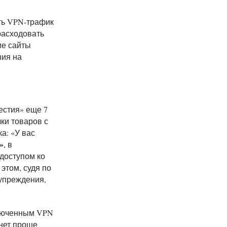
ить VPN-трафик
расходовать
ие сайты
ния на
естия» еще 7
чки товаров с
: «У вас
»
, в
доступом ко
этом, судя по
дупреждения,
люченным VPN
анет проще