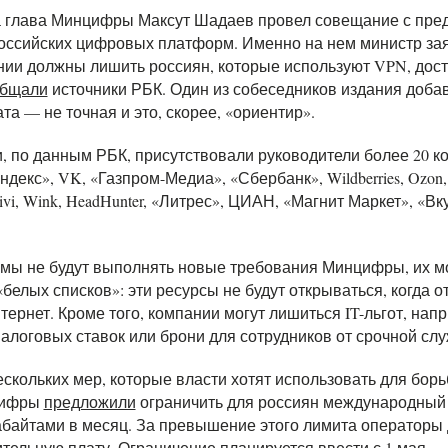
а глава Минцифры Максут Шадаев провел совещание с пре
ссийских цифровых платформ. Именно на нем министр заяв
нии должны лишить россиян, которые используют VPN, дост
общали
источники РБК. Один из собеседников издания добав
та — не точная и это, скорее, «ориентир».
, по данным РБК, присутствовали руководители более 20 к
ндекс», VK, «Газпром-Медиа», «Сбербанк», Wildberries, Ozon,
ivi, Wink, HeadHunter, «Литрес», ЦИАН, «Магнит Маркет», «Вк
мы не будут выполнять новые требования Минцифры, их м
«белых списков»: эти ресурсы не будут открываться, когда 
ернет. Кроме того, компании могут лишиться IT-льгот, нап
логовых ставок или брони для сотрудников от срочной сл
ескольких мер, которые власти хотят использовать для бор
цифры
предложили
ограничить для россиян международный
габайтами в месяц. За превышение этого лимита операторы
тельную плату. Ограничение планируется ввести с 1 мая.