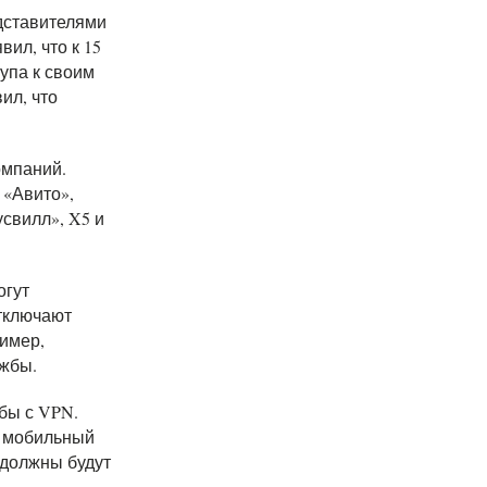
дставителями
ил, что к 15
упа к своим
ил, что
омпаний.
 «Авито»,
усвилл», X5 и
огут
отключают
ример,
ужбы.
ьбы с VPN.
 мобильный
 должны будут