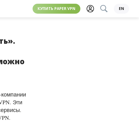
КУПИТЬ PAPER VPN
EN
ть».
 можно
и-компании
VPN. Эти
сервисы.
VPN.