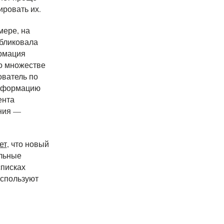
ровать их.
мере, на
убликовала
ормация
 о множестве
ватель по
информацию
ента
ения —
ет
, что новый
альные
списках
используют