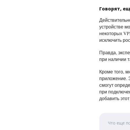
Говорят, е
Действительно
устройстве м
некоторых VP
исключить рос
Правда, эксп
при наличии т
Кроме того, м
приложение. Э
смогут опред
при подключен
добавить этот
Что еще п