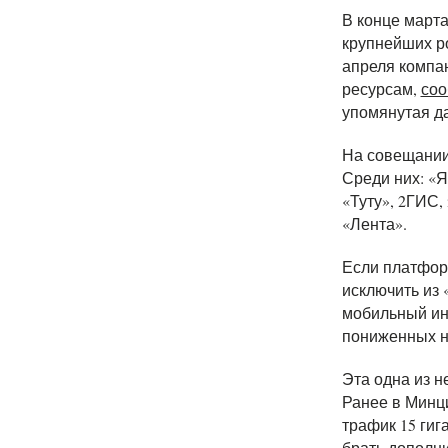
В конце март
крупнейших ро
апреля компа
ресурсам,
со
упомянутая да
На совещании
Среди них: «Я
«Туту», 2ГИС, 
«Лента».
Если платфор
исключить из 
мобильный инт
пониженных на
Эта одна из н
Ранее в Мин
трафик 15 ги
брать дополни