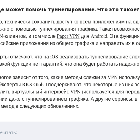
ще может помочь туннелирование. Что это такое?
, технически сохранить доступ ко всем приложениям на од
ожно с помощью туннелирования трафика. Такая возможност
N-клиентов, в том числе
Paper VPN
для Android. Эта функция
сийские приложения из общего трафика и направить их в о
ерты
отмечают
, что на iOS реализовать туннелирование сло
акой функции нет гарантий, что она будет работать надежно
ногое зависит от того, какие методы слежки за VPN использу
ксперты RKS Global подчеркивают, что некоторые из них в
елить виртуальный интерфейс VPN (используется для перед
ии даже с туннелированием трафика. А другие сервисы, в 
 метод в следующих обновлениях.
очитать: