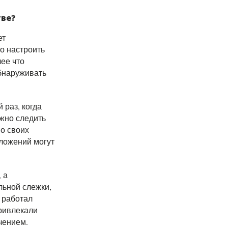
тве?
ет
о настроить
ее что
обнаруживать
раз, когда
ужно следить
о своих
иложений могут
 а
льной слежки,
 работал
ривлекали
чением.