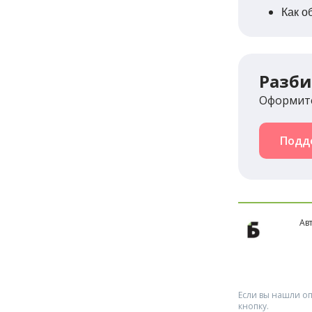
Как о
Разби
Оформите
Подд
Ав
Если вы нашли оп
кнопку.