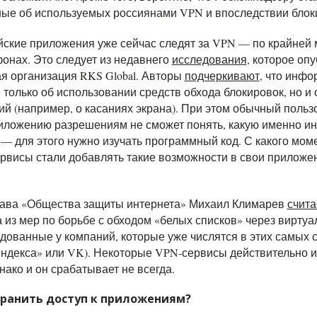
ные об используемых россиянами VPN и впоследствии блоки
ские приложения уже сейчас следят за VPN — по крайней 
фонах. Это следует из недавнего
исследования
, которое оп
я организация RKS Global. Авторы
подчеркивают
, что инф
 только об использовании средств обхода блокировок, но и
ий (например, о касаниях экрана).
При этом
обычный пользо
ложению разрешениям не сможет понять, какую именно 
 — для этого нужно изучать программный код. С какого мом
ервисы стали добавлять такие возможности в свои прилож
глава «Общества защиты интернета» Михаил Климарев
счита
 из мер по борьбе с обходом «белых списков» через вирту
дованные у компаний, которые уже числятся в этих самых 
Яндекса» или VK). Некоторые VPN-сервисы действительно 
днако и он срабатывает не всегда.
хранить доступ к приложениям?