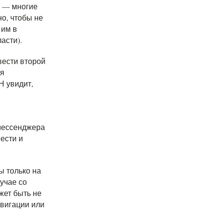
а — многие
о, чтобы не
 им в
асти).
вести второй
ся
Н увидит,
 мессенджера
ести и
ы только на
учае со
жет быть не
авигации или