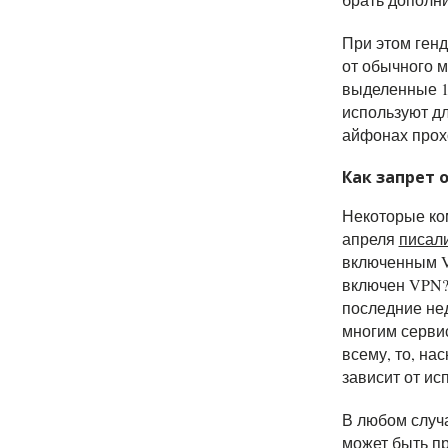
При этом ген
от обычного м
выделенные 1
используют д
айфонах прохо
Как запрет 
Некоторые ко
апреля
писал
включенным VP
включен VPN?
последние не
многим сервис
всему, то, на
з
ависит от ис
В любом случ
может быть пр