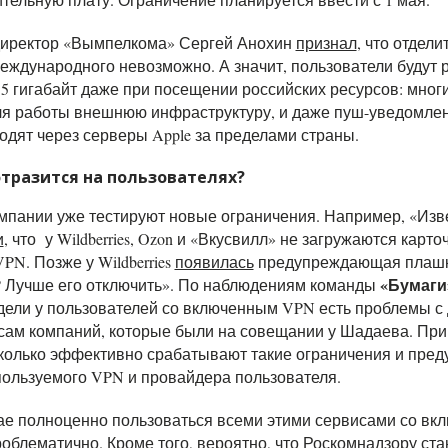
директор «Вымпелкома» Сергей Анохин
признал
, что отдел
еждународного невозможно. А значит, пользователи будут 
5 гигабайт даже при посещении российских ресурсов: мног
ля работы внешнюю инфраструктуру, и даже пуш-уведомле
дят через серверы Apple за пределами страны.
отразится на пользователях?
мпании уже тестируют новые ограничения. Например, «Изв
и
, что у Wildberries, Ozon и «Вкусвилл» не загружаются карто
N. Позже у Wildberries
появилась
предупреждающая плашка
«Бумаги
 Лучше его отключить». По наблюдениям команды
дели у пользователей со включенным VPN есть проблемы с 
ам компаний, которые были на совещании у Шадаева. При 
сколько эффективно срабатывают такие ограничения и пре
пользуемого VPN и провайдера пользователя.
ае полноценно пользоваться всеми этими сервисами с
о вк
облематично. Кроме того, в
ероятно, что Роскомнадзору ст