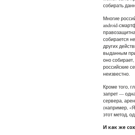
собирать дан
Многие россий
android-смарт
правозащитна
собирается не
других действ
выданным при
оно собирает,
российские с
неизвестно.
Кроме того, 
запрет — одна
сервера, арен
(например, «
этот метод, о
И как же со