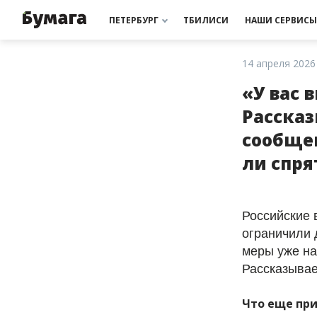
РАССЫЛКИ
ПОДДЕРЖАТЬ «БУМАГУ»
РАССЫЛКИ
ПОДДЕРЖАТЬ «БУМАГУ»
МЫ В ИНСТАГРАМЕ
МЫ В ИНСТАГРАМЕ
ПЕТЕРБУРГ
ТБИЛИСИ
НАШИ СЕРВИСЫ
14 апреля 2026
«У вас 
Рассказ
сообщен
ли спря
Российские 
ограничили 
меры уже на
Рассказывае
Что еще при