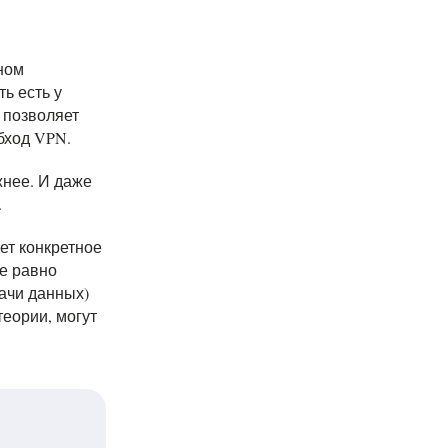
ном
ь есть у
 позволяет
бход VPN.
жнее. И даже
.
ет конкретное
се равно
ачи данных)
теории, могут