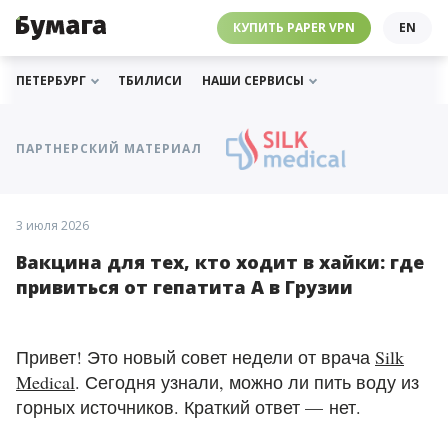
ЧЕБУРНЕТ
PAPER VPN
⛔️ ГАЙД ПРО ЧЕБУРНЕТ
РАССЫЛКИ
ПОДДЕРЖАТЬ «БУМАГУ»
МЫ В ИНСТАГРАМЕ
КУПИТЬ PAPER VPN
EN
ГИДЫ
СОТРУДНИЧЕСТВО
МЫ В ТЕЛЕГРАМЕ
РАССЫЛКИ
ПОДДЕРЖАТЬ «БУМАГУ»
МЫ В ИНСТАГРАМЕ
ПЕТЕРБУРГ
ТБИЛИСИ
НАШИ СЕРВИСЫ
ПАРТНЕРСКИЙ МАТЕРИАЛ
3 июля 2026
Вакцина для тех, кто ходит в хайки: где
привиться от гепатита А в Грузии
Привет! Это новый совет недели от врача
Silk
Medical
. Сегодня узнали, можно ли пить воду из
горных источников. Краткий ответ — нет.