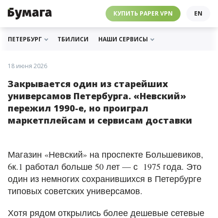
ЧЕБУРНЕТ
PAPER VPN
⛔️ ГАЙД ПРО ЧЕБУРНЕТ
РАССЫЛКИ
ПОДДЕРЖАТЬ «БУМАГУ»
МЫ В ИНСТАГРАМЕ
КУПИТЬ PAPER VPN
EN
ГИДЫ
СОТРУДНИЧЕСТВО
МЫ В ТЕЛЕГРАМЕ
РАССЫЛКИ
ПОДДЕРЖАТЬ «БУМАГУ»
МЫ В ИНСТАГРАМЕ
ПЕТЕРБУРГ
ТБИЛИСИ
НАШИ СЕРВИСЫ
18 июня 2026
Закрывается один из старейших
универсамов Петербурга. «Невский»
пережил 1990-е, но проиграл
маркетплейсам и сервисам доставки
Магазин «Невский» на проспекте Большевиков,
6к.1 работал больше 50 лет — с 1975 года. Это
один из немногих сохранившихся в Петербурге
типовых советских универсамов.
Хотя рядом открылись более дешевые сетевые