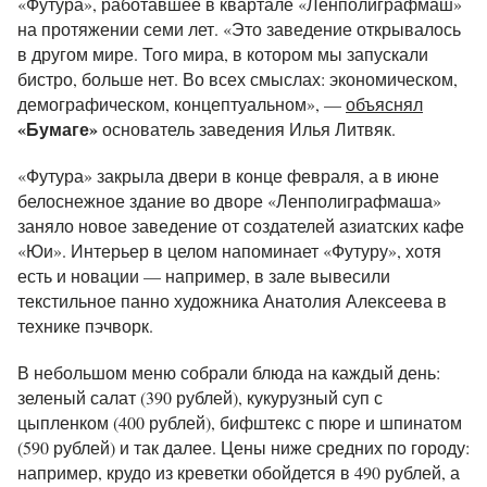
«Футура», работавшее в квартале «Ленполиграфмаш»
на протяжении семи лет. «Это заведение открывалось
в другом мире. Того мира, в котором мы запускали
бистро, больше нет. Во всех смыслах: экономическом,
демографическом, концептуальном», —
объяснял
«Бумаге»
основатель заведения Илья Литвяк.
«Футура» закрыла двери в конце февраля, а в июне
белоснежное здание во дворе «Ленполиграфмаша»
заняло новое заведение от создателей азиатских кафе
«Юи». Интерьер в целом напоминает «Футуру», хотя
есть и новации — например, в зале вывесили
текстильное панно художника Анатолия Алексеева в
технике пэчворк.
В небольшом меню собрали блюда на каждый день:
зеленый салат (390 рублей), кукурузный суп с
цыпленком (400 рублей), бифштекс с пюре и шпинатом
(590 рублей) и так далее. Цены ниже средних по городу:
например, крудо из креветки обойдется в 490 рублей, а