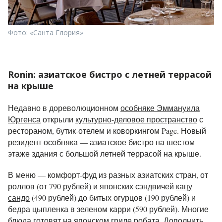
Фото: «Санта Глория»
Ronin: азиатское бистро с летней террасой
на крыше
Недавно в дореволюционном
особняке Эммануила
Юргенса
открыли
культурно-деловое пространство
с
рестораном, бутик-отелем и коворкингом Page. Новый
резидент особняка — азиатское бистро на шестом
этаже здания с большой летней террасой на крыше.
В меню — комфорт-фуд из разных азиатских стран, от
роллов (от 790 рублей) и японских сэндвичей
кацу
сандо
(490 рублей) до битых огурцов (190 рублей) и
бедра цыпленка в зеленом карри (590 рублей). Многие
блюда готовят на японском гриле робата. Дополнить