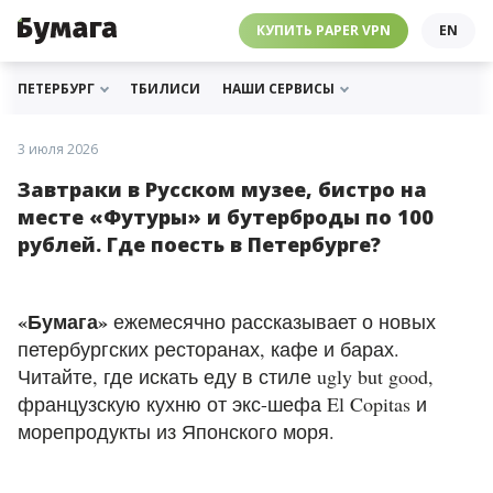
ЧЕБУРНЕТ
PAPER VPN
⛔️ ГАЙД ПРО ЧЕБУРНЕТ
РАССЫЛКИ
ПОДДЕРЖАТЬ «БУМАГУ»
МЫ В ИНСТАГРАМЕ
КУПИТЬ PAPER VPN
EN
ГИДЫ
СОТРУДНИЧЕСТВО
МЫ В ТЕЛЕГРАМЕ
РАССЫЛКИ
ПОДДЕРЖАТЬ «БУМАГУ»
МЫ В ИНСТАГРАМЕ
ПЕТЕРБУРГ
ТБИЛИСИ
НАШИ СЕРВИСЫ
3 июля 2026
Завтраки в Русском музее, бистро на
месте «Футуры» и бутерброды по 100
рублей. Где поесть в Петербурге?
«Бумага»
ежемесячно рассказывает о новых
петербургских ресторанах, кафе и барах.
Читайте, где искать еду в стиле ugly but good,
французскую кухню от экс-шефа El Copitas и
морепродукты из Японского моря.