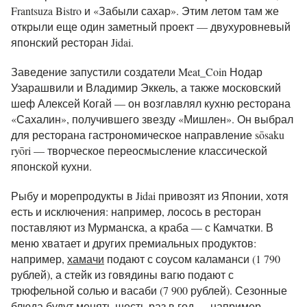
Frantsuza Bistro и «Забыли сахар». Этим летом там же
открыли еще один заметный проект — двухуровневый
японский ресторан Jidai.
Заведение запустили создатели Meat_Coin Нодар
Узарашвили и Владимир Эккель, а также московский
шеф Алексей Когай — он возглавлял кухню ресторана
«Сахалин», получившего звезду «Мишлен». Он выбрал
для ресторана гастрономическое направление sōsaku
ryōri — творческое переосмысление классической
японской кухни.
Рыбу и морепродукты в Jidai привозят из Японии, хотя
есть и исключения: например, лосось в ресторан
поставляют из Мурманска, а краба — с Камчатки. В
меню хватает и других премиальных продуктов:
например,
хамачи
подают с соусом каламанси (1 790
рублей), а стейк из говядины вагю подают с
трюфельной солью и васаби (7 900 рублей). Сезонные
блюда будут менять шесть раз в год — например,