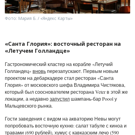
Фото: Мария Б. / «Яндекс Карты»
«Санта Глория»: восточный ресторан на
«Летучем Голландце»
Гастрономический кластер на корабле «Летучий
Голландец»
вновь
перезапускают. Первым новым
проектом на дебаркадере стал ресторан «Санта
Глория» от московского шефа Владимира Чистякова,
который был сооснователем ресторана Veter в этой же
локации, а недавно
запустил
шампань-бар Poool у
Мальцевского рынка.
Гости заведения с видом на акваторию Невы могут
попробовать восточную кухню: салат табуле с киноа и
травами (690 рублей), хумус с кавказским лечо (590