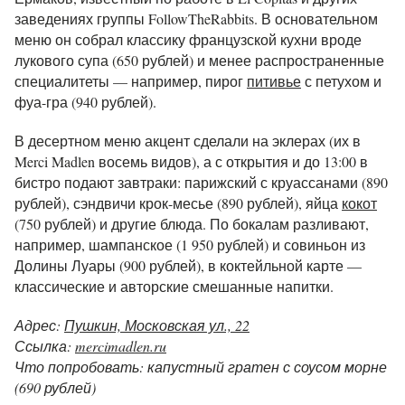
заведениях группы FollowTheRabbits. В основательном
меню он собрал классику французской кухни вроде
лукового супа (650 рублей) и менее распространенные
специалитеты — например, пирог
питивье
с петухом и
фуа-гра (940 рублей).
В десертном меню акцент сделали на эклерах (их в
Merci Madlen восемь видов), а с открытия и до 13:00 в
бистро подают завтраки: парижский с круассанами (890
рублей), сэндвичи крок-месье (890 рублей), яйца
кокот
(750 рублей) и другие блюда. По бокалам разливают,
например, шампанское (1 950 рублей) и совиньон из
Долины Луары (900 рублей), в коктейльной карте —
классические и авторские смешанные напитки.
Адрес:
Пушкин, Московская ул., 22
Ссылка:
mercimadlen.ru
Что попробовать: капустный гратен с соусом морне
(690 рублей)