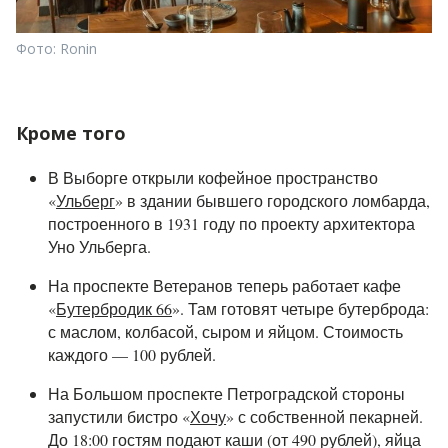
Фото: Ronin
Кроме того
В Выборге открыли кофейное пространство
«
Ульберг
» в здании бывшего городского ломбарда,
построенного в 1931 году по проекту архитектора
Уно Ульберга.
На проспекте Ветеранов теперь работает кафе
«
Бутербродик 66
». Там готовят четыре бутерброда:
с маслом, колбасой, сыром и яйцом. Стоимость
каждого — 100 рублей.
На Большом проспекте Петроградской стороны
запустили бистро «
Хочу
» с собственной пекарней.
До 18:00 гостям подают каши (от 490 рублей), яйца