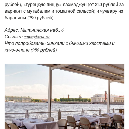
рублей), «турецкую пиццу» лахмаджун (от 820 рублей за
вариант с
мутабалем
и томатной сальсой) и чучвару из
баранины (790 рублей).
Адрес:
Мытнинская наб., 6
Ссылка:
santagloria.ru
Что попробовать: хинкали с бычьими хвостами и
качо-э-пепе (980 рублей)