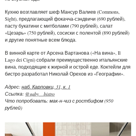
Кухню возглавляет шеф Мансур Валиев (Commons,
Sight), предлагающий фокачча-сэндвичи (690 рублей),
пасту букатини с митболами (790 рублей), салат
«Цезарь» (750 рублей), сосиски с полентой (890 рублей)
и другие понятные всем блюда.
В винной карте от Арсена Вартанова («На вина», Il
Lago dei Cigni) собрали преимущественно итальянские
вина, подходящие к жирной и острой еде. Коктейли для
бистро разработал Николай Орехов из «Географии».
Адрес:
наб. Карповки, 31, к. 1
Ссылка:
@gaby__bistro
Что попробовать: мак-н-чиз с ростбифом (950
рублей)